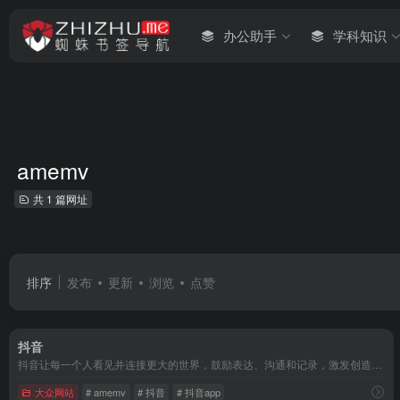
办公助手
学科知识
amemv
共 1 篇网址
排序
发布
更新
浏览
点赞
抖音
抖音让每一个人看见并连接更大的世界，鼓励表达、沟通和记录，激发创造，丰富人们的精神世界，让现实生活更美好。
大众网站
# amemv
# 抖音
# 抖音app