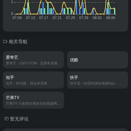
相关导航
爱奇艺
优酷
爱奇艺（iQIYI.COM）是拥有海量、优质、高清的网络视频的大型视频网站，专业的网络视频播放平台。爱奇艺影视内容丰富多元，涵盖电影、电视剧、动漫、综艺、生活、音乐、搞笑、财经、军事、体育、片花、资讯、微电影、儿童、母婴、教育、科技、时尚、原创、公益、游戏、旅游、拍客、汽车、纪录片、爱奇艺自制剧等剧目。视频播放清晰流畅，操作界面简单友好，真正为用户带来“悦享品质”的在线观看体验。" data-hid="description
知乎
快手
知乎 - 有问题，就会有答案
快手是一款国民级短视频App。在快手，了解真实的世界，认识有趣的人，也可以记录真实而有趣的自己。快手，拥抱每一种生活。
芒果TV
芒果TV-大家都在看的在线视频网站-热门综艺最新电影电视剧在线观看
暂无评论