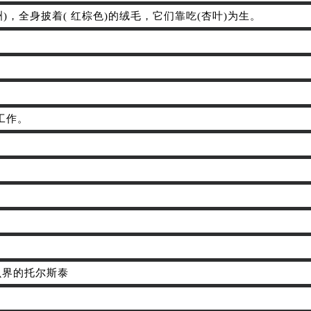
欧洲)，全身披着( 红棕色)的绒毛，它们靠吃(杏叶)为生。
。
工作。
。
昆虫界的托尔斯泰