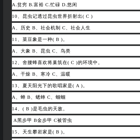
A.贫穷 B.富裕 C.忙碌 D.悠闲
10、昆虫记透过昆虫世界折射出( C )
A、历史 B、社会机制 C、社会人生
11、菜豆象是一种( B )。
A、大象 B、昆虫 C、鸟类
12、舍腰蜂喜欢将巢筑在( C )的环境中。
A、干燥 B、寒冷 C、温暖
13、夏天阳光下的歌唱家是( A )。
A、蝉 B、蟋蟀 C、蝈蝈
14、( B )是毛虫的天敌。
A黑步甲 B金步甲 C被管虫
15、天生攀岩家是( B )。