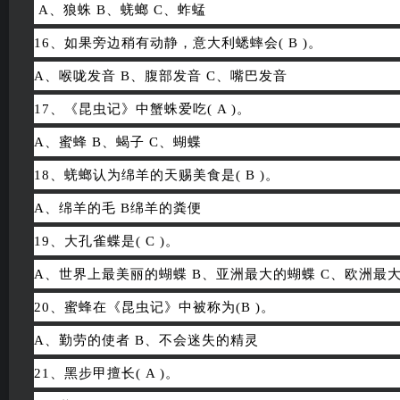
A、狼蛛 B、蜣螂 C、蚱蜢
16、如果旁边稍有动静，意大利蟋蟀会( B )。
A、喉咙发音 B、腹部发音 C、嘴巴发音
17、《昆虫记》中蟹蛛爱吃( A )。
A、蜜蜂 B、蝎子 C、蝴蝶
18、蜣螂认为绵羊的天赐美食是( B )。
A、绵羊的毛 B绵羊的粪便
19、大孔雀蝶是( C )。
A、世界上最美丽的蝴蝶 B、亚洲最大的蝴蝶 C、欧洲最
20、蜜蜂在《昆虫记》中被称为(B )。
A、勤劳的使者 B、不会迷失的精灵
21、黑步甲擅长( A )。