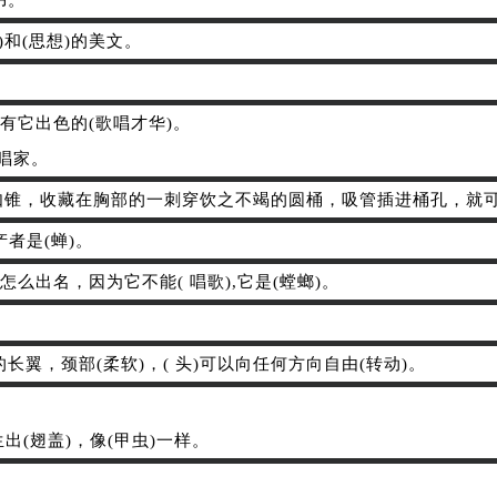
书。
)和(思想)的美文。
有它出色的(歌唱才华)。
歌唱家。
利如锥，收藏在胸部的一刺穿饮之不竭的圆桶，吸管插进桶孔，就可
产者是(蝉)。
么出名，因为它不能( 唱歌),它是(螳螂)。
)的长翼，颈部(柔软)，( 头)可以向任何方向自由(转动)。
。
出(翅盖)，像(甲虫)一样。