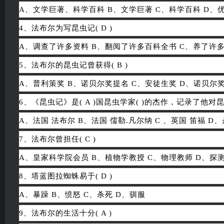
A、文学巨著、科学百科 B、文学巨著 C、科学百科 D、
4、法布尔为写昆虫记( D )
A、调查了许多资料 B、翻阅了许多百科全书 C、养了许
5、法布尔的昆虫记曾获得( B )
A、普利策奖 B、诺贝尔奖提名 C、安徒生奖 D、诺贝尔
6、《昆虫记》是( A )国昆虫学家( )的杰作，记录了他
A、法国 法布尔 B、法国 儒勒.凡尔纳 C 、英国 笛福 D
7、法布尔曾担任( C )
A、皇家科学院会员 B、植物学教授 C、物理教师 D、探
8、塔蓝图拉蜘蛛易于( D )
A、暴躁 B、愤怒 C、杀死 D、驯服
9、法布尔的生活十分( A )