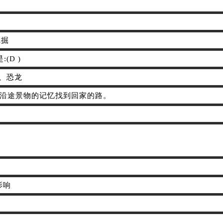
挖掘
D )
驼、恐龙
凭着对沿途景物的记忆找到回家的路。
影响