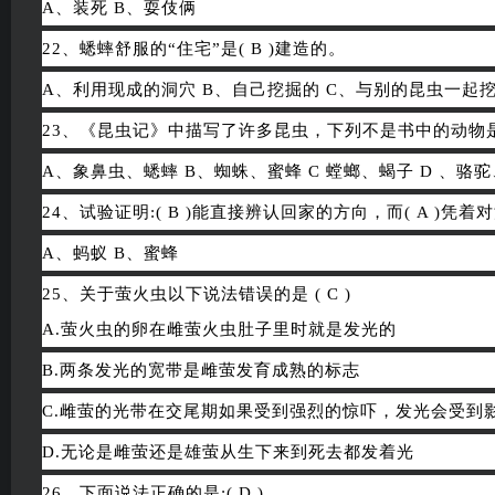
A、装死 B、耍伎俩
22、蟋蟀舒服的“住宅”是( B )建造的。
A、利用现成的洞穴 B、自己挖掘的 C、与别的昆虫一起
23、《昆虫记》中描写了许多昆虫，下列不是书中的动物是:(
A、象鼻虫、蟋蟀 B、蜘蛛、蜜蜂 C 螳螂、蝎子 D 、骆
24、试验证明:( B )能直接辨认回家的方向，而( A )
A、蚂蚁 B、蜜蜂
25、关于萤火虫以下说法错误的是 ( C )
A.萤火虫的卵在雌萤火虫肚子里时就是发光的
B.两条发光的宽带是雌萤发育成熟的标志
C.雌萤的光带在交尾期如果受到强烈的惊吓，发光会受到
D.无论是雌萤还是雄萤从生下来到死去都发着光
26、下面说法正确的是:( D )