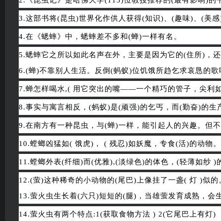
2.《昆虫记》是哈佛大学(113)位教授推荐的(最有影响)的
3.这部书将(昆虫)世界化作供人获得(知识)、(趣味)、(美感
4.在《蟋蟀》中，蟋蟀差不多和(蝉)一样有名。
5.蟋蟀它之所以如此名声在外，主要是因为它的(住所)，还
6.(蝉)不靠别人生活。反倒(蚂蚁)位饥饿所趋乞求哀恳的
7.蝉怎样喝水,( 用它突出的嘴——一个精巧的管子，尖
8.事实与寓言相反，(蚂蚁)是(顽强)的乞丐，而(勤奋)的生
9.在南方有一种昆虫，与(蝉)一样，能引起人的兴趣。但不怎
10.螳螂凶猛如( 饿虎)， ( 残忍)如妖魔，专食(活)的动物。
11.螳螂外表(纤细)而(优雅),(淡绿色)的体色，(轻薄如纱 
12.(萤)这种稀奇的小动物的(尾巴)上像挂了一盏( 灯 )似的
13.萤火虫生长着(六只)短短的(腿)，当雄萤发育成熟，会生
14.萤火虫有两个特点:1(获取食物方法 ) 2(它尾巴上有灯)