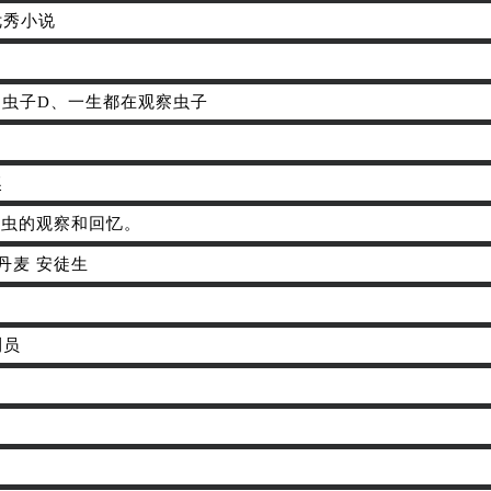
优秀小说
多虫子D、一生都在观察虫子
奖
对昆虫的观察和回忆。
、丹麦 安徒生
测员