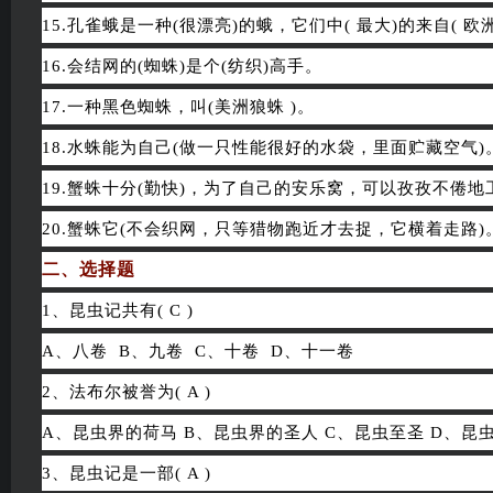
15.孔雀蛾是一种(很漂亮)的蛾，它们中( 最大)的来自( 
16.会结网的(蜘蛛)是个(纺织)高手。
17.一种黑色蜘蛛，叫(美洲狼蛛 )。
18.水蛛能为自己(做一只性能很好的水袋，里面贮藏空气)
19.蟹蛛十分(勤快)，为了自己的安乐窝，可以孜孜不倦地
20.蟹蛛它(不会织网，只等猎物跑近才去捉，它横着走路)
二、选择题
1、昆虫记共有( C )
A、八卷 B、九卷 C、十卷 D、十一卷
2、法布尔被誉为( A )
A、昆虫界的荷马 B、昆虫界的圣人 C、昆虫至圣 D、
3、昆虫记是一部( A )